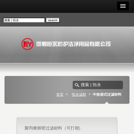
首页
恒永滤材
中效袋式过滤材料
聚丙烯熔喷过滤材料（可打褶)