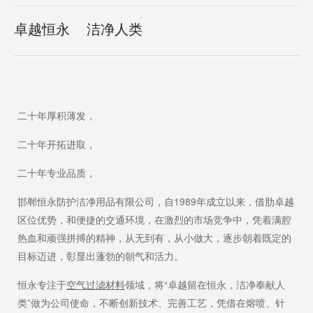
卓越恒永 洁净人类
二十年厚积薄发，
二十年开拓进取，
二十年专业品质，
邯郸恒永防护洁净用品有限公司，自1989年成立以来，借肋卓越
区位优势，和便捷的交通环境，在激烈的市场竞争中，凭着满腔
热血和顽强拼搏的精神，从无到有，从小做大，逐步朝着既定的
目标迈进，彰显出蓬勃的朝气和活力。
恒永专注于
空气过滤材料
领域，将“卓越留在恒永，洁净奉献人
类”做为公司使命，不断创新技术、完善工艺，凭借在熔喷、针