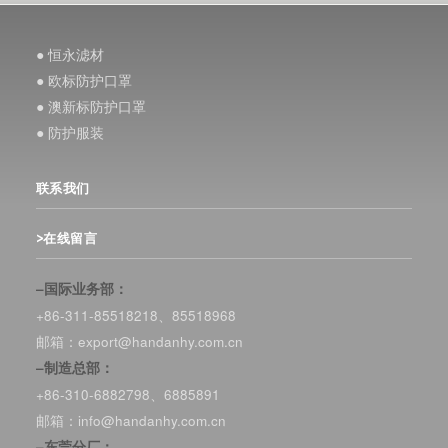
● 恒永滤材
● 欧标防护口罩
● 澳新标防护口罩
● 防护服装
联系我们
>在线留言
–国际业务部：
+86-311-85518218、85518968
邮箱：export@handanhy.com.cn
–制造总部：
+86-310-6882798、6885891
邮箱：info@handanhy.com.cn
–东莞分厂：