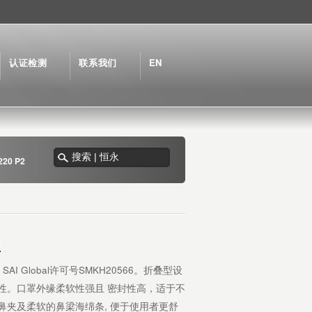
认证检测
联系我们
EN
20 P2
2
，SAI Global许可号SMKH20566。折叠型设
激性。口罩外缘柔软性强且 密封性高，适于不
鼻夹及柔软的鼻梁海绵条, 便于使用者更舒