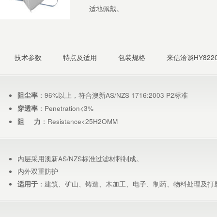
适地佩戴。
技术参数
特点及适用
包装规格
来信洽谈HY8220
：96%以上，符合澳新AS/NZS 1716:2003 P2标准
阻尘率
：Penetration<3%
穿透率
：Resistance<25H2OMM
阻
力
内层采用澳新AS/NZS标准过滤材料制成。
内外双重防护
：建筑、矿山、铸造、木加工、电子、制药、物料处理及打
适用于