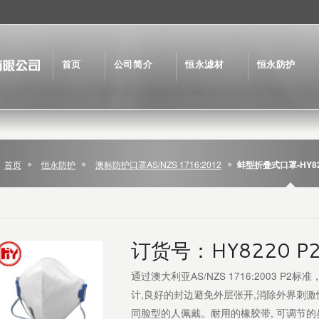
首页
公司简介
恒永滤材
恒永防护
首页
恒永防护
澳标防护口罩AS/NZS 1716:2012
蚌型折叠式口罩-HY82
订货号：HY8220 P
通过澳大利亚AS/NZS 1716:2003 P2标准
计,良好的封边避免外层张开,消除外界刺
同脸型的人佩戴。耐用的橡胶带, 可调节的