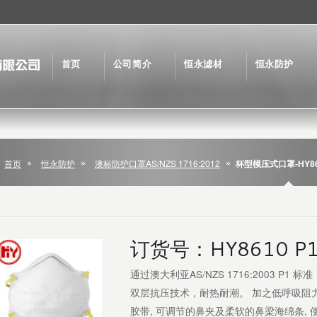
首页
公司简介
恒永滤材
恒永防护
首页
恒永防护
澳标防护口罩AS/NZS 1716:2012
杯型模压式口罩-HY86
订货号：HY8610 P
通过澳大利亚AS/NZS 1716:2003 P1 标准
双层抗压技术，耐热耐潮。 加之低呼吸阻
胶带, 可调节的鼻夹及柔软的鼻梁海绵条,