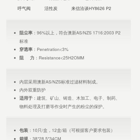
呼气阀
活性炭
来信洽谈HY8626 P2
：96%以上，符合澳新AS/NZS 1716:2003 P2
阻尘率
标准
：Penetration<3%
穿透率
：Resistance<25H2OMM
阻 力
内层采用澳新AS/NZS标准过滤材料制成。
内外双重防护
：建筑、矿山、铸造、木加工、电子、制药、
适用于
物料处理及打磨等作业时产生的粉尘的保护。
：10只/盒，12盒/箱（可根据客户要求包装）
包装
：38*28.5*34CM
箱规