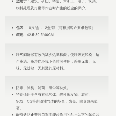
：建筑、矿山、铸造、木加工、电子、制药、
适用于
物料处理及打磨等作业时产生的粉尘的保护。
：10只/盒，12盒/箱（可根据客户要求包装）
包装
：42.5*30.5*40CM
箱规
呼气阀能够有效的减少热量积聚，使呼吸更轻松，适
合高温、高湿度环境下长时间使用；采用无毒、无
味、无过敏、无刺激的原材料。
防毒、除臭、滤菌、阻尘等功效。
特别适用于含有有机气体、酸性挥发物、农药、
SO2、Cl2等刺激性气体的场合，防毒、除臭效果显
著。
能有效防止普通口罩不能起作用的5µm以下的飘尘以