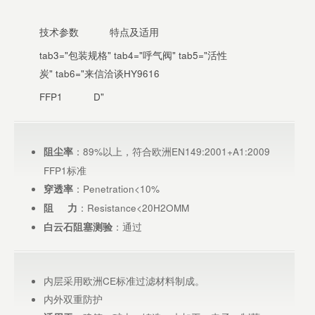
技术参数
特点及适用
tab3="包装规格" tab4="呼气阀" tab5="活性
炭" tab6="来信洽谈HY9616
FFP1
D"
：89%以上，符合欧洲EN149:2001+A1:2009
阻尘率
FFP1标准
：Penetration<10%
穿透率
：Resistance<20H2OMM
阻 力
：通过
白云石阻塞测验
内层采用欧洲CE标准过滤材料制成。
内外双重防护