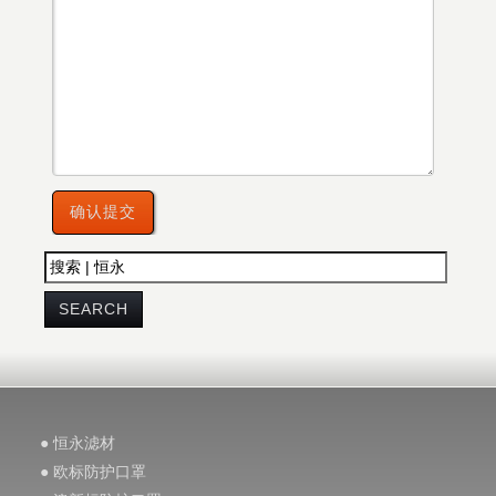
● 恒永滤材
● 欧标防护口罩