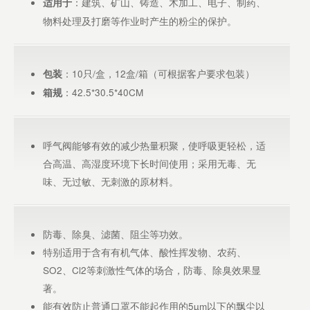
：建筑、矿山、铸造、木加工、电子、制药、
适用于
物料处理及打磨等作业时产生的粉尘的保护。
：10只/盒，12盒/箱（可根据客户要求包装）
包装
：42.5*30.5*40CM
箱规
呼气阀能够有效的减少热量积聚，使呼吸更轻松，适
合高温、高湿度环境下长时间使用；采用无毒、无
味、无过敏、无刺激的原材料。
防毒、除臭、滤菌、阻尘等功效。
特别适用于含有有机气体、酸性挥发物、农药、
SO2、Cl2等刺激性气体的场合，防毒、除臭效果显
著。
能有效防止普通口罩不能起作用的5µm以下的飘尘以