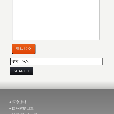
● 恒永滤材
● 欧标防护口罩