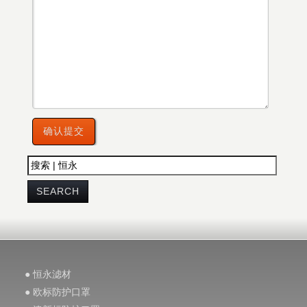
● 恒永滤材
● 欧标防护口罩